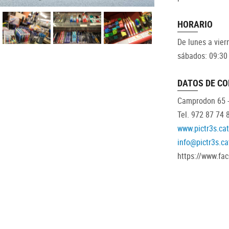
HORARIO
De lunes a vier
sábados: 09:30
DATOS DE C
Camprodon 65 -
Tel. 972 87 74 
www.pictr3s.cat
info@pictr3s.ca
https://www.fa