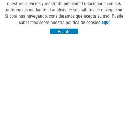
nuestros servicios y mostrarle publicidad relacionada con sus
preferencias mediante el análisis de sus hábitos de navegación.
Si continua navegando, consideramos que acepta su uso. Puede
SÍGUENOS
saber más sobre nuestra política de cookies
aquí
Acepto
VISITANOS
Passeig Sant Salvador 25-27
17430 Santa Coloma de Farners (Girona)
CONTÁCTANOS
comercscf@gmail.com
POLÍTICA DE COOKIES
AVISO LEGAL
CONDICIONES DE USO
Distribuido por:
INFORMÀTICA LA SELVA