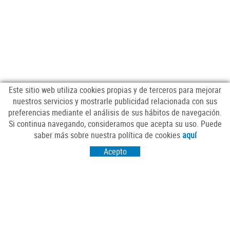
Este sitio web utiliza cookies propias y de terceros para mejorar
nuestros servicios y mostrarle publicidad relacionada con sus
preferencias mediante el análisis de sus hábitos de navegación.
Si continua navegando, consideramos que acepta su uso. Puede
SÍGUENOS
saber más sobre nuestra política de cookies
aquí
Acepto
VISITANOS
Passeig Sant Salvador 25-27
17430 Santa Coloma de Farners (Girona)