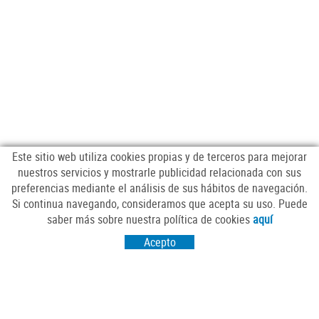
Este sitio web utiliza cookies propias y de terceros para mejorar
nuestros servicios y mostrarle publicidad relacionada con sus
preferencias mediante el análisis de sus hábitos de navegación.
Si continua navegando, consideramos que acepta su uso. Puede
SÍGUENOS
saber más sobre nuestra política de cookies
aquí
Acepto
VISITANOS
Passeig Sant Salvador 25-27
17430 Santa Coloma de Farners (Girona)