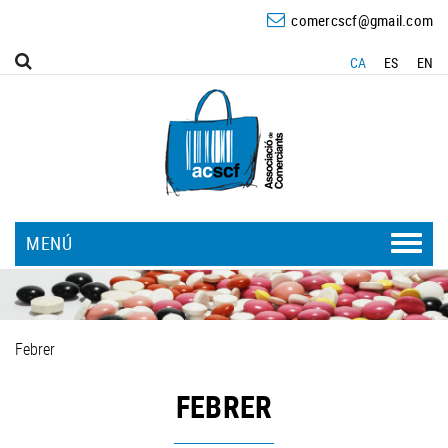
comercscf@gmail.com
CA
ES
EN
MENÚ
Febrer
FEBRER