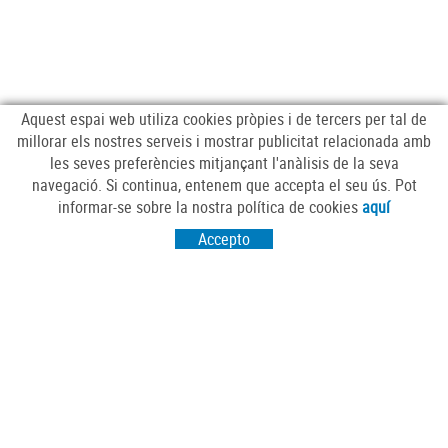
Aquest espai web utiliza cookies pròpies i de tercers per tal de
millorar els nostres serveis i mostrar publicitat relacionada amb
les seves preferències mitjançant l'anàlisis de la seva
navegació. Si continua, entenem que accepta el seu ús. Pot
SEGUEIX-NOS
informar-se sobre la nostra política de cookies
aquí
Accepto
VISITA'NS
Passeig Sant Salvador 25-27
17430 Santa Coloma de Farners (Girona)
CONTACTA'NS
comercscf@gmail.com