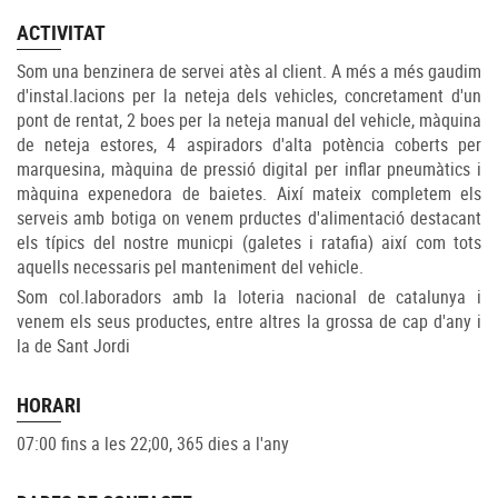
ACTIVITAT
Som una benzinera de servei atès al client. A més a més gaudim
d'instal.lacions per la neteja dels vehicles, concretament d'un
pont de rentat, 2 boes per la neteja manual del vehicle, màquina
de neteja estores, 4 aspiradors d'alta potència coberts per
marquesina, màquina de pressió digital per inflar pneumàtics i
màquina expenedora de baietes. Així mateix completem els
serveis amb botiga on venem prductes d'alimentació destacant
els típics del nostre municpi (galetes i ratafia) així com tots
aquells necessaris pel manteniment del vehicle.
Som col.laboradors amb la loteria nacional de catalunya i
venem els seus productes, entre altres la grossa de cap d'any i
la de Sant Jordi
HORARI
07:00 fins a les 22;00, 365 dies a l'any