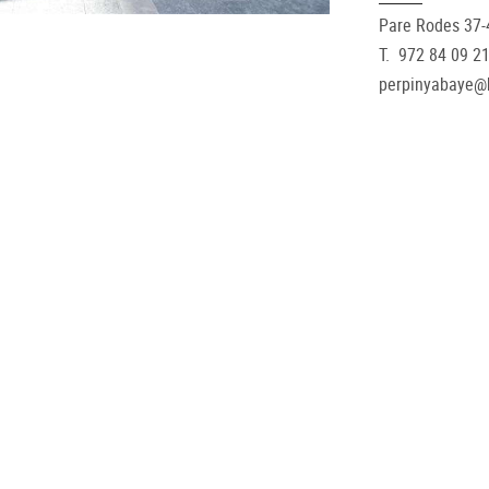
Pare Rodes 37-
T. 972 84 09 2
perpinyabaye@